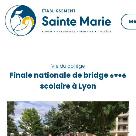
Skip
to
content
Me
Vie du collège
Finale nationale de bridge ♠️♥️♦️♣️
scolaire à Lyon