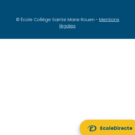
© École Collège Sainte Marie Rouen -
Mentions
légales
EcoleDirecte