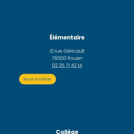
Élémentaire
12 rue Géricault
76000 Rouen
02 35 71 42 14
Nous localiser
Collège