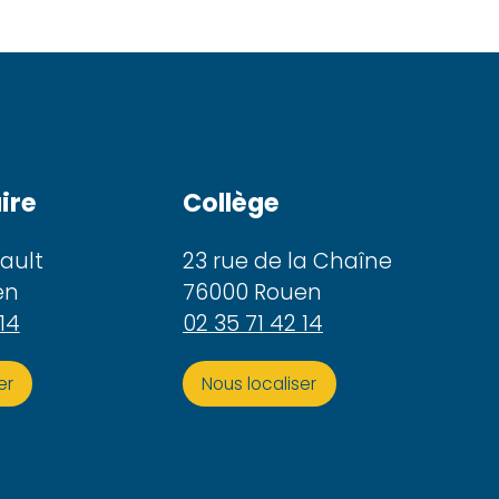
ire
Collège
cault
23 rue de la Chaîne
en
76000 Rouen
14
02 35 71 42 14
er
Nous localiser